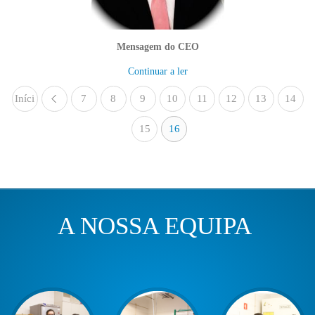
Mensagem do CEO
Continuar a ler
Iníci
7
«
8
9
10
11
12
13
14
o
15
16
A NOSSA EQUIPA