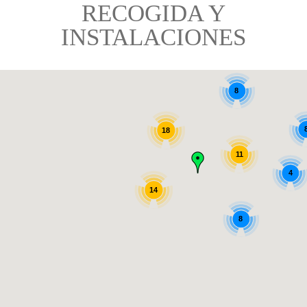
RECOGIDA Y
INSTALACIONES
8
18
11
4
14
8