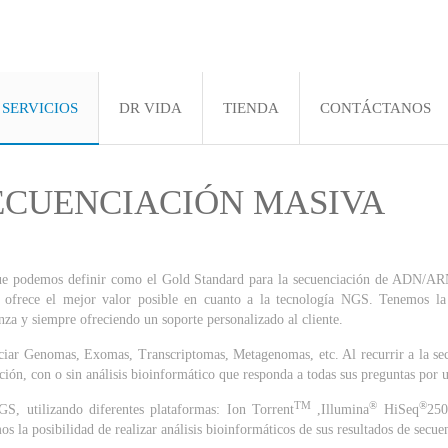
SERVICIOS
DR VIDA
TIENDA
CONTÁCTANOS
SECUENCIACIÓN MASIVA
que podemos definir como el Gold Standard para la secuenciación de ADN/AR
ofrece el mejor valor posible en cuanto a la tecnología NGS. Tenemos la 
nza y siempre ofreciendo un soporte personalizado al cliente.
ciar Genomas, Exomas, Transcriptomas, Metagenomas, etc. Al recurrir a la sec
ción, con o sin análisis bioinformático que responda a todas sus preguntas por u
TM
®
®
S, utilizando diferentes plataformas: Ion Torrent
,Illumina
HiSeq
25
 la posibilidad de realizar análisis bioinformáticos de sus resultados de secue