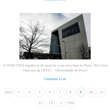
A STAB VIDA orgulha-se de anunciar a sua nova base no Porto | Por favor
visite-nos na UPTEC - Universidade do Porto
!
Continuar a Ler
Iníci
4
«
5
6
7
8
9
10
11
o
12
13
Fim
»