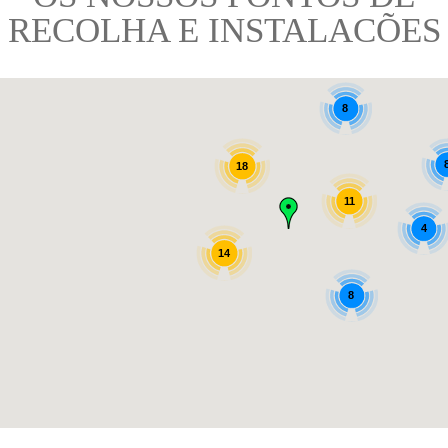
RECOLHA E INSTALACÕES
8
18
11
4
14
8