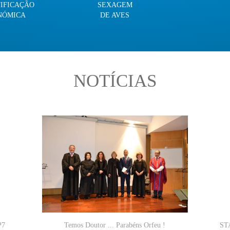
TIFICAÇÃO
SEXAGEM
NÓMICA
DE AVES
NOTÍCIAS
P7
Temos Doutor ... Parabéns Orfeu !
STA