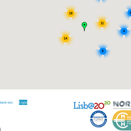
18
11
4
14
8
tacte-nos
Login