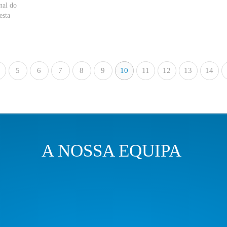
nal do
esta
5
«
6
7
8
9
10
11
12
13
14
A NOSSA EQUIPA