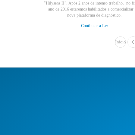
"Hilysens II". Após 2 anos de intenso trabalho, no fi
ano de 2016 estaremos habilitados a comercializar 
nova plataforma de diagnóstico.
Continuar a Ler
Início