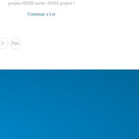
projeto
H2020 aceite: PANA project !
Continuar a Ler
Fim
»